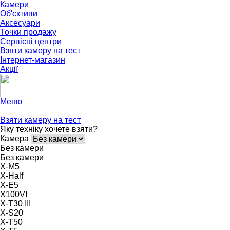
Камери
Об'єктиви
Аксесуари
Точки продажу
Сервісні центри
Взяти камеру на тест
Інтернет-магазин
Акції
Меню
Взяти камеру на тест
Яку техніку хочете взяти?
Камера
Без камери
Без камери
X-M5
X-Half
X-E5
X100VI
X-T30 III
X-S20
X-T50