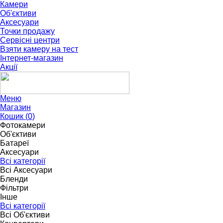
Камери
Об'єктиви
Аксесуари
Точки продажу
Сервісні центри
Взяти камеру на тест
Інтернет-магазин
Акції
Меню
Магазин
Кошик (
0
)
Фотокамери
Об'єктиви
Батареї
Аксесуари
Всі категорії
Всі Аксесуари
Бленди
Фільтри
Інше
Всі категорії
Всі Об'єктиви