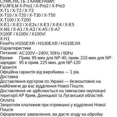
СУМІСНІСТЬ З КАМЕРАМИ:
FUJIFILM X-Pro1 / X-Pro2 / X-Pro3
X-T1 / X-T2 / X-T3
X-T10 / X-T20 / X-T30 / X-T50
X-T100 / X-T200
X-E1 / X-E2 / X-E2s / X-E3 / X-E4 / X-E5
X-M1 / X-A1 / X-A3 / X-A5 / X-A7
X100F / X100V / X100VI
X-H1
FinePix HS50EXR / HS30EXR / HS33EXR
Характеристики
Питание:
AC100V∼240V, 50Hz / 60Hz
Время
Прим. 95 мин для NP-40, прим. 210 мин для NP-
зарядки:
95 и прим. 225 мин. для NP-120
Гарантія
Офіційна гарантія від виробника — 1 рік.
Доставка
Доставляння кур'єром по Україні — безкоштовно на
найближче до вас відділення Нової Пошти.
Доставляння не здійснюється на тимчасово окуповані
території АР Крим, Донецької та Луганської областей.
Оплата
Зворотнім платежем при отриманні у відділенні Нової
Пошти
Оформлюючі замовлення, ви даєте згоду на обробку