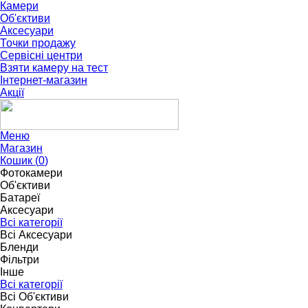
Камери
Об'єктиви
Аксесуари
Точки продажу
Сервісні центри
Взяти камеру на тест
Інтернет-магазин
Акції
Меню
Магазин
Кошик (
0
)
Фотокамери
Об'єктиви
Батареї
Аксесуари
Всі категорії
Всі Аксесуари
Бленди
Фільтри
Інше
Всі категорії
Всі Об'єктиви