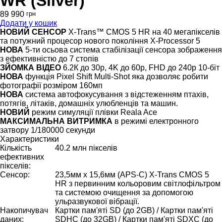
WR (Silver)
89 990
грн
Додати у кошик
НОВИЙ СЕНСОР
X-Trans™ CMOS 5 HR на 40 мегапікселів
та потужний процесор нового покоління X-Processor 5
НОВА
5-ти осьова система стабілізації сенсора зображення
з ефективністю до 7 стопів
ЗЙОМКА ВІДЕО
6.2К до 30р, 4K до 60p, FHD до 240p 10-біт
НОВА
функція Pixel Shift Multi-Shot яка дозволяє робити
фотографії розміром 160мп
НОВА
система автофокусування з відстеженням птахів,
потягів, літаків, домашніх улюбленців та машин.
НОВИЙ
режим симуляції плівки Reala Ace
МАКСИМАЛЬНА ВИТРИМКА
в режимі електронного
затвору 1/180000 секунди
Характеристики
Кількість
40.2 млн пікселів
ефективних
пікселів:
Сенсор:
23,5мм x 15,6мм (APS-C) X-Trans CMOS 5
HR з первинним кольоровим світлофільтром
та системою очищення за допомогою
ульразвукової вібрації.
Накопичувач
Картки пам'яті SD (до 2GB) / Картки пам'яті
даних:
SDHC (до 32GB) / Картки пам'яті SDXC (до