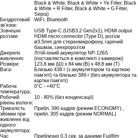
Black & White, Black & White + Ye Filter, Black
& White + R Filter, Black & White + G Filter,
Sepia)
Бездротовий
WiFi, Bluetooth
зв'язок:
Зовнішні
USB Type-C (USB3.2 Gen2x1), HDMI output
роз'єми:
HDMI micro connector (Type D), роз'єм
ø3.5mm для стереомікрофону, гарячий
башмак, синхророз'єм
Джерело
Літій-іоний акумулятор NP-126S
живлення:
(поставляється в комплекті з камерою)
Розміри:
123.8 мм (Ш) x 84 мм (В) x 48.8 мм (Т)
Вага:
Близько 438 г (з акумулятором та карткою
пам'яті) та близько 389 г (без акумулятора та
картки пам'яті)
Рабоча
0°C - +40°C
температура:
Робочий
10 - 80% (без конденсації)
рівень вологи:
Тривалість
Прибл. 390 кадрів (режим ECONOMY) ,
зйомки при
прибл. 305 кадрів (режим NORMAL)
живленні від
одного
акумулятора:
Час
Приблизно 0,3 сек. за даними Fujifilm