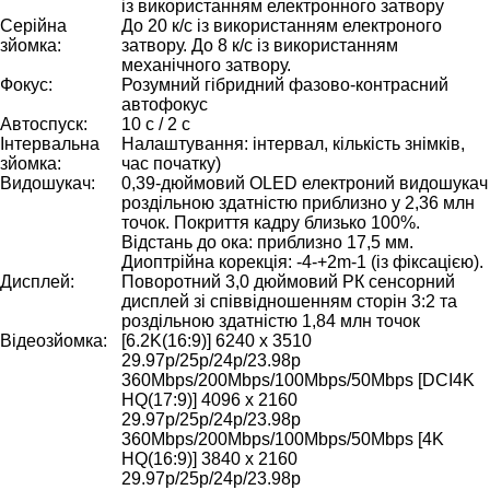
із використанням електронного затвору
Серійна
До 20 к/с із використанням електроного
зйомка:
затвору. До 8 к/с із використанням
механічного затвору.
Фокус:
Розумний гібридний фазово-контрасний
автофокус
Автоспуск:
10 с / 2 с
Інтервальна
Налаштування: інтервал, кількість знімків,
зйомка:
час початку)
Видошукач:
0,39-дюймовий OLED електроний видошукач
роздільною здатністю приблизно у 2,36 млн
точок. Покриття кадру близько 100%.
Відстань до ока: приблизно 17,5 мм.
Диоптрійна корекція: -4-+2m-1 (із фіксацією).
Дисплей:
Поворотний 3,0 дюймовий РК сенсорний
дисплей зі співвідношенням сторін 3:2 та
роздільною здатністю 1,84 млн точок
Відеозйомка:
[6.2K(16:9)] 6240 x 3510
29.97p/25p/24p/23.98p
360Mbps/200Mbps/100Mbps/50Mbps [DCI4K
HQ(17:9)] 4096 x 2160
29.97p/25p/24p/23.98p
360Mbps/200Mbps/100Mbps/50Mbps [4K
HQ(16:9)] 3840 x 2160
29.97p/25p/24p/23.98p