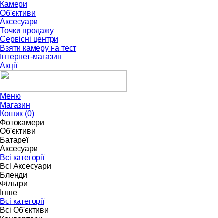
Камери
Об'єктиви
Аксесуари
Точки продажу
Сервісні центри
Взяти камеру на тест
Інтернет-магазин
Акції
Меню
Магазин
Кошик (
0
)
Фотокамери
Об'єктиви
Батареї
Аксесуари
Всі категорії
Всі Аксесуари
Бленди
Фільтри
Інше
Всі категорії
Всі Об'єктиви