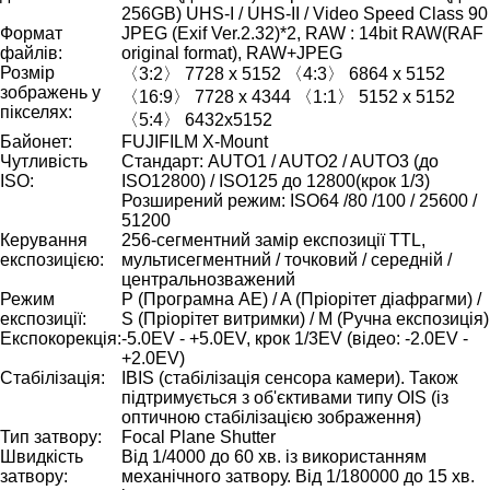
256GB) UHS-I / UHS-II / Video Speed Class 90
Формат
JPEG (Exif Ver.2.32)*2, RAW : 14bit RAW(RAF
файлів:
original format), RAW+JPEG
Розмір
〈3:2〉 7728 x 5152 〈4:3〉 6864 x 5152
зображень у
〈16:9〉 7728 x 4344 〈1:1〉 5152 x 5152
пікселях:
〈5:4〉 6432x5152
Байонет:
FUJIFILM X-Mount
Чутливість
Стандарт: AUTO1 / AUTO2 / AUTO3 (до
ISO:
ISO12800) / ISO125 до 12800(крок 1/3)
Розширений режим: ISO64 /80 /100 / 25600 /
51200
Керування
256-сегментний замір експозиції TTL,
експозицією:
мультисегментний / точковий / середній /
центральнозважений
Режим
P (Програмна AE) / A (Пріорітет діафрагми) /
експозиції:
S (Пріорітет витримки) / M (Ручна експозиція)
Експокорекція:
-5.0EV - +5.0EV, крок 1/3EV (відео: -2.0EV -
+2.0EV)
Стабілізація:
IBIS (стабілізація сенсора камери). Також
підтримується з об'єктивами типу OIS (із
оптичною стабілізацією зображення)
Тип затвору:
Focal Plane Shutter
Швидкість
Від 1/4000 до 60 хв. із використанням
затвору:
механічного затвору. Від 1/180000 до 15 хв.