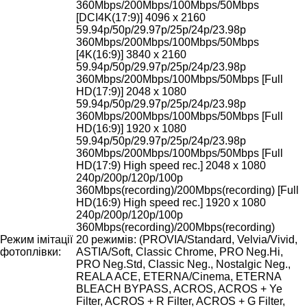
360Mbps/200Mbps/100Mbps/50Mbps
[DCI4K(17:9)] 4096 x 2160
59.94p/50p/29.97p/25p/24p/23.98p
360Mbps/200Mbps/100Mbps/50Mbps
[4K(16:9)] 3840 x 2160
59.94p/50p/29.97p/25p/24p/23.98p
360Mbps/200Mbps/100Mbps/50Mbps [Full
HD(17:9)] 2048 x 1080
59.94p/50p/29.97p/25p/24p/23.98p
360Mbps/200Mbps/100Mbps/50Mbps [Full
HD(16:9)] 1920 x 1080
59.94p/50p/29.97p/25p/24p/23.98p
360Mbps/200Mbps/100Mbps/50Mbps [Full
HD(17:9) High speed rec.] 2048 x 1080
240p/200p/120p/100p
360Mbps(recording)/200Mbps(recording) [Full
HD(16:9) High speed rec.] 1920 x 1080
240p/200p/120p/100p
360Mbps(recording)/200Mbps(recording)
Режим імітації
20 режимів: (PROVIA/Standard, Velvia/Vivid,
фотоплівки:
ASTIA/Soft, Classic Chrome, PRO Neg.Hi,
PRO Neg.Std, Classic Neg., Nostalgic Neg.,
REALA ACE, ETERNA/Cinema, ETERNA
BLEACH BYPASS, ACROS, ACROS + Ye
Filter, ACROS + R Filter, ACROS + G Filter,